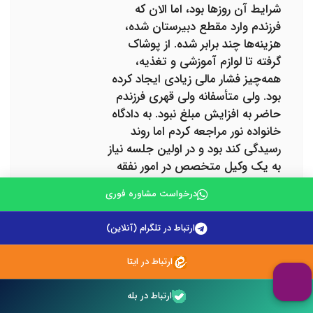
شرایط آن روزها بود، اما الان که
فرزندم وارد مقطع دبیرستان شده،
هزینه‌ها چند برابر شده. از پوشاک
گرفته تا لوازم آموزشی و تغذیه،
همه‌چیز فشار مالی زیادی ایجاد کرده
بود. ولی متأسفانه ولی قهری فرزندم
حاضر به افزایش مبلغ نبود. به دادگاه
خانواده نور مراجعه کردم اما روند
رسیدگی کند بود و در اولین جلسه نیاز
به یک وکیل متخصص در امور نفقه
داشتم. به چند وکیل محلی مراجعه
درخواست مشاوره فوری
کردم اما اکثراً تجربه کافی در این زمینه
نداشتند یا نداشتند وقت کافی برای
ارتباط در تلگرام (آنلاین)
مشاوره عمیق بدهند. در فضای
مجازی، مقاله‌ای در سایت وکیل‌تلفنی
ارتباط در ایتا
درباره افزایش نفقه همسر و فرزند
دیدم که خیلی علمی و دقیق نوشته
ارتباط در بله
شده بود. همون جا شماره تماس