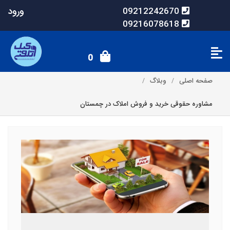
ورود
09212242670
09216078618
0
صفحه اصلی
وبلاگ
مشاوره حقوقی خرید و فروش املاک در چمستان