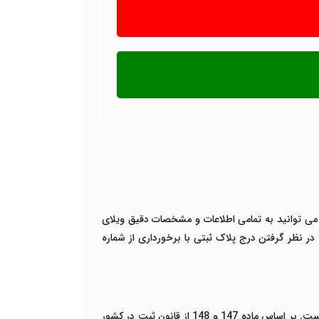
ا می توانید به تمامی اطلاعات و مشخصات دقیق ویلای
، در نظر گرفتن درج پلاک ثبتی با برخورداری از شماره
به آن بسیار توجه می گردد، شناسایی دقیق طرفین معامله است. بر اساس ماده 147 و 148 از قانون ثبت در کشور