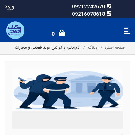
ورود
09212242670
09216078618
0
صفحه اصلی
وبلاگ
آدم‌ربایی و قوانین روند قضایی و مجازات