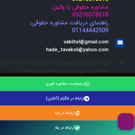
مشاوره حقوقی با وکیل:
09216078618
راهنمای دریافت مشاوره حقوقی:
01144442509
vakiltel@gmail.com
hade_tavakoli@yahoo.com
استان: مازندران شهرستان آمل خیابان هراز افتاب یکم
مجتمع تجاری ایران مهر طبقه چهارم واحد 12
درخواست مشاوره فوری
صفحه اصلی
|
وبلاگ
|
لیست درخواست مشاوره حقوقی
|
استخدام
ارتباط در تلگرام (آنلاین)
© 2021. وکلای تلفنی . تمامی حقوق مادی و معنوی سایت
ارتباط در ایتا
محفوظ می باشد.
ارتباط در بله