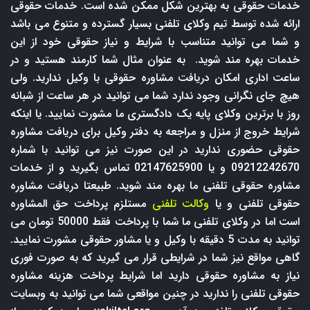
خدمات حقوقی به بهترین شکل ممکن شده است. خدمات حقوقی
ارائه شده توسط تیم وکلای تلفنی بسیار گسترده و متنوع می باشد
و شما می توانید متناسب با شرایط و نیاز حقوقی خود از این
خدمات بهره مند شوید. به عنوان مثال شما کارمند هستید و در
ساعت اداری امکان دریافت مشاوره حقوقی با وکیل ندارید. ولی
هیچ جای نگرانی وجود ندارد شما می توانید در هر ساعت از شبانه
روز با برترین وکلای پایه یک دادگستری ما مشورت نمایید. یا اینکه
شرایط خروج از منزل و مراجعه به دفتر وکیل برای دریافت مشاوره
حقوقی حضوری ندارید در این صورت نیز می توانید با شماره
09212242670 و یا 02147625900 تماس بگیرید و از خدمات
مشاوره حقوقی تلفنی ما بهره مند شوید. طبیعتا دریافت مشاوره
حقوقی تلفنی و یا
وکالت تلفنی
مستلزم پرداخت حق المشاوره
است اما در وکلای تلفنی ما شما با پرداخت فقط 50000 تومان می
توانید به مدت 5 دقیقه با وکیل و یا مشاور حقوقی مشورت نمایید.
گاهی مواقع نیز شما در شرایطی قرار می گیرید که به صورت فوری
نیاز به مشاوره حقوقی دارید اما شرایط پرداخت هزینه مشاوره
حقوقی تلفنی را ندارید در چنین مواقعی شما می توانید به وبسایت