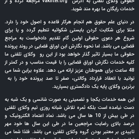
حقوقی وکلای تلفنی به آدرس
vakiltel.org
مراجعه کرده و از
خدمات رایگان ما بهره مند شوید.
در دنیای علم حقوق هم انجام هرکار قاعده و اصول خود را دارد.
مثلا برای شکایت کردن بایستی شکوائیه تنطیم گردد و یا برای
شروع هر دعوی حقوقی اولین گام تقدیم دادخواست به مراجع
قضایی می باشد. اما نحوه نگارش این اوراق قضایی در روند پرونده
حقوقی ما بسیار تاثیر گذار خواهد بود از این رو وکلای تلفنی ما
کلیه خدمات نگارش اوراق قضایی را با قیمت مناسب و در کمتر از
48 ساعت برای هموطنان عزیز ارائه می دهد. علاوه براین شما می
توانید با انعقاد قرارداد وکالتی، صفر تا صد پرونده خود را به
برترین وکلای پایه یک دادگستری بسپارید.
این همه خدمات یکجا و تضمینی به صورت شانسی و یک شبه به
دست نیامده است بلکه ثمره تلاش شبانه روزی تیم وکلای تلفنی
در طی بیش از 10 ها سال می باشد. نماد اعتماد الکترونیک و
درصد بالای رضایت مراجعین ما در طی این سال ها خود مهر
تاییدی بر معتبر بودن گروه وکلای تلفنی می باشد. فلذا شما می