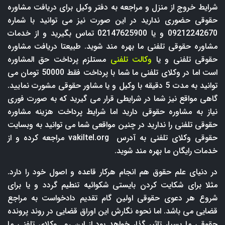
شرایط خروج از منزل و مراجعه به دفتر وکیل برای دریافت مشاوره
حقوقی حضوری ندارید در این صورت نیز می توانید با شماره
09212242670 و یا 02147625900 تماس بگیرید و از خدمات
مشاوره حقوقی تلفنی ما بهره مند شوید. طبیعتا دریافت مشاوره
حقوقی تلفنی و یا
وکالت تلفنی
مستلزم پرداخت حق المشاوره
است اما در وکلای تلفنی ما شما با پرداخت فقط 50000 تومان می
توانید به مدت 5 دقیقه با وکیل و یا مشاور حقوقی مشورت نمایید.
گاهی مواقع نیز شما در شرایطی قرار می گیرید که به صورت فوری
نیاز به مشاوره حقوقی دارید اما شرایط پرداخت هزینه مشاوره
حقوقی تلفنی را ندارید در چنین مواقعی شما می توانید به وبسایت
حقوقی وکلای تلفنی به آدرس
vakiltel.org
مراجعه کرده و از
خدمات رایگان ما بهره مند شوید.
در دنیای علم حقوق هم انجام هرکار قاعده و اصول خود را دارد.
مثلا برای شکایت کردن بایستی شکوائیه تنطیم گردد و یا برای
شروع هر دعوی حقوقی اولین گام تقدیم دادخواست به مراجع
قضایی می باشد. اما نحوه نگارش این اوراق قضایی در روند پرونده
حقوقی ما بسیار تاثیر گذار خواهد بود از این رو وکلای تلفنی ما