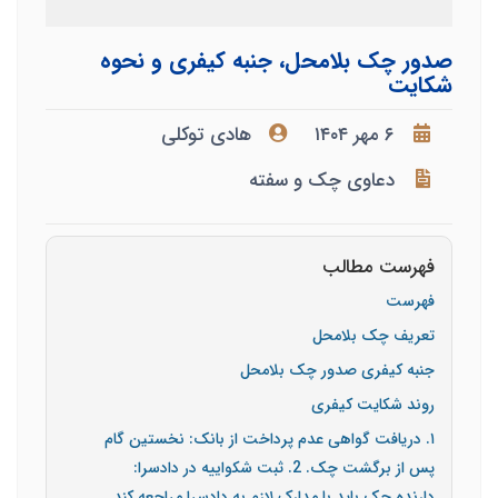
صدور چک بلامحل، جنبه کیفری و نحوه
شکایت
۶ مهر ۱۴۰۴
هادی توکلی
دعاوی چک و سفته
فهرست مطالب
فهرست
تعریف چک بلامحل
جنبه کیفری صدور چک بلامحل
روند شکایت کیفری
۱. دریافت گواهی عدم پرداخت از بانک: نخستین گام
پس از برگشت چک. 2. ثبت شکواییه در دادسرا:
دارنده چک باید با مدارک لازم به دادسرا مراجعه کند.