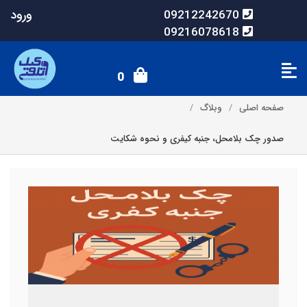
ورود
09212242670
09216078618
0
صفحه اصلی
وبلاگ
صدور چک بلامحل، جنبه کیفری و نحوه شکایت