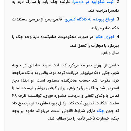
2.
ثبت شکواییه در دادسرا
:
دارنده چک باید با مدارک لازم به
دادسرا مراجعه کند
.
3.
ارجاع پرونده به دادگاه کیفری
:
قاضی پس از بررسی مستندات
حکم صادر می‌کند
.
4.
اجرای حکم
:
در صورت محکومیت، صادرکننده باید وجه چک را
بپردازد یا مجازات را تحمل کند
.
مثال واقعی
خانمی از تهران تعریف می‌کرد که بابت خرید خانه‌ای در حومه
شهر، چکی
۵۰۰
میلیونی دریافت کرده بود. وقتی به بانک مراجعه
کرد، متوجه شد حساب صادرکننده مسدود است. او ابتدا دچار
استرس شد و فکر می‌کرد راهی برای گرفتن پولش نیست. اما با
تماس با
وکلای تلفنی
و دریافت مشاوره فوری، توانست ظرف
۴۸
ساعت شکایت کیفری ثبت کند. وکیل پرونده‌اش به او توضیح داد
که چون
چک
دارای شرایط قانونی است، می‌تواند علاوه بر وجه
چک، خسارات تأخیر تأدیه را نیز مطالبه کند
.