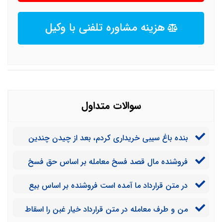
هزینه مشاوره تلفنی با وکیل
سوالات متداول
بنده باغ سیبی خریداری کردم، بعد از چیدن چندین
تن سیب فروشنده قصد فسخ معامله را دارد در این صورت
فروشنده مال قصد فسخ معامله بر اساس حق فسخ
محصول برداشت شده متعلق به کیست؟
بیع خیاری دارد، با توجه به اینکه در قرارداد مشخص نشده
در متن قرارداد ما آمده است فروشنده بر اساس بیع
چه مقدار از ثمن‌ باید برای فسخ بازگردانده شود تکلیف
خیاری حق فسخ دارد آیا این بند مانع فروش ملک توسط
چیست؟
من و طرف معامله در متن قرارداد خیار غبن را اسقاط
خریدار می شود؟
کرده ایم اما من اکنون متوجه شده ام که قیمت اتومبیل