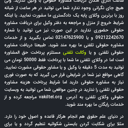
ساعت اداری امکان دریافت مشاوره حقوقی با وکیل ندارید. ولی
هیچ جای نگرانی وجود ندارد شما می توانید در هر ساعت از شبانه
روز با برترین وکلای پایه یک دادگستری ما مشورت نمایید. یا اینکه
شرایط خروج از منزل و مراجعه به دفتر وکیل برای دریافت مشاوره
حقوقی حضوری ندارید در این صورت نیز می توانید با شماره
09212242670 و یا 02147625900 تماس بگیرید و از خدمات
مشاوره حقوقی تلفنی ما بهره مند شوید. طبیعتا دریافت مشاوره
حقوقی تلفنی و یا
وکالت تلفنی
مستلزم پرداخت حق المشاوره
است اما در وکلای تلفنی ما شما با پرداخت فقط 50000 تومان می
توانید به مدت 5 دقیقه با وکیل و یا مشاور حقوقی مشورت نمایید.
گاهی مواقع نیز شما در شرایطی قرار می گیرید که به صورت فوری
نیاز به مشاوره حقوقی دارید اما شرایط پرداخت هزینه مشاوره
حقوقی تلفنی را ندارید در چنین مواقعی شما می توانید به وبسایت
حقوقی وکلای تلفنی به آدرس
vakiltel.org
مراجعه کرده و از
خدمات رایگان ما بهره مند شوید.
در دنیای علم حقوق هم انجام هرکار قاعده و اصول خود را دارد.
مثلا برای شکایت کردن بایستی شکوائیه تنطیم گردد و یا برای