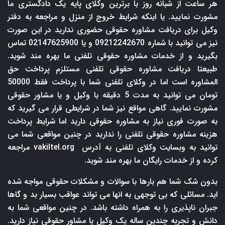
هر ساعت از شبانه روز با برترین وکلای پایه یک دادگستری ما
مشورت نمایید. یا اینکه شرایط خروج از منزل و مراجعه به دفتر
وکیل برای دریافت مشاوره حقوقی حضوری ندارید در این صورت
نیز می توانید با شماره 09212242670 و یا 02147625900 تماس
بگیرید و از خدمات مشاوره حقوقی تلفنی ما بهره مند شوید.
طبیعتا دریافت مشاوره حقوقی تلفنی مستلزم پرداخت حق
المشاوره است اما در وکلای تلفنی شما با پرداخت فقط 50000
تومان می توانید به مدت 5 دقیقه با وکیل و یا مشاور حقوقی
مشورت نمایید. گاهی مواقع نیز شما در شرایطی قرار می گیرید که
به صورت فوری نیاز به مشاوره حقوقی دارید اما شرایط پرداخت
هزینه مشاوره حقوقی تلفنی را ندارید در چنین مواقعی شما می
توانید به وبسایت وکلای تلفنی به آدرس
vakiltel.org
مراجعه
کرده و از خدمات رایگان ما بهره مند شوید.
بدون شک شما هم بارها با سوالات و مشکلات حقوقی مواجه شده
اید. مسائلی که بی توجهی به انها می تواند عواقب بسیار بد و گاها
جبران ناپذیری را به همراه داشته باشد. در چنین مواقعی شما به
دانش و تجربه چندین ساله یک وکیل یا مشاور حقوقی نیاز دارید.