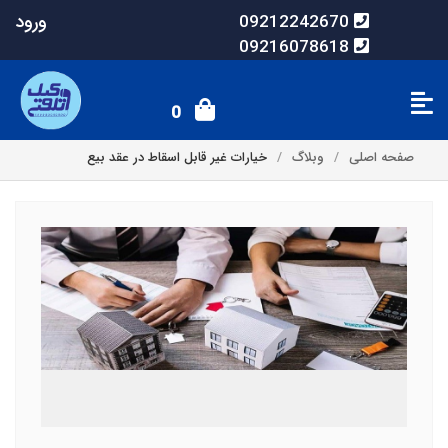
ورود
09212242670
09216078618
0
صفحه اصلی
وبلاگ
خیارات غیر قابل اسقاط در عقد بیع