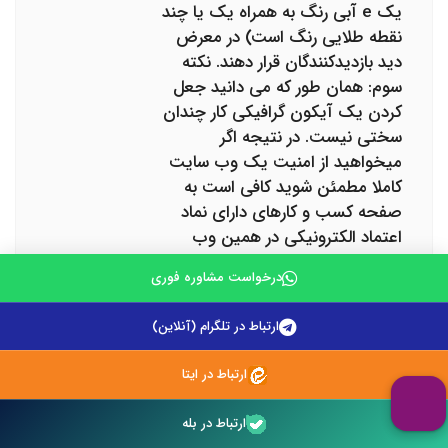
یک e آبی رنگ به همراه یک یا چند
نقطه طلایی رنگ است) در معرض
دید بازدیدکنندگان قرار دهند. نکته
سوم: همان طور که می دانید جعل
کردن یک آیکون گرافیکی کار چندان
سختی نیست. در نتیجه اگر
میخواهید از امنیت یک وب سایت
کاملا مطمئن شوید کافی است به
صفحه کسب و کارهای دارای نماد
اعتماد الکترونیکی در همین وب
سایت مراجعه کنید و با یک جست و
درخواست مشاوره فوری
جوی ساده، از طبقه بندی شدن سایت
مورد نظر اطمینان پیدا کنید. گام سوم:
ارتباط در تلگرام (آنلاین)
درگاه بانکی را بررسی کنید فروشگاه
های آنلاین برای خرید های
ارتباط در ایتا
الکترونیکی از درگاه های متصل به
بانک های طرف قرارداد استفاده می
ارتباط در بله
کنند. پس در همین ابتدا باید توجه