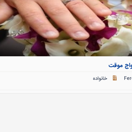
واج موقت
Fer
خانواده