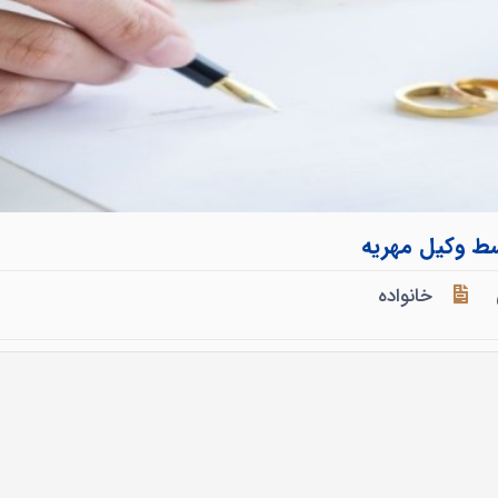
سط وکیل مهریه
خانواده