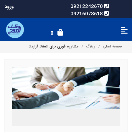
ورود
09212242670
09216078618
0
صفحه اصلی
وبلاگ
مشاوره فوری برای انعقاد قرارداد