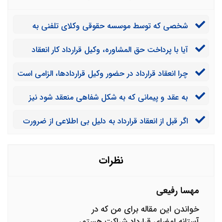
شخصی که توسط موسسه حقوقی وکلای تلفنی به
عنوان وکیل قراردادها معرفی می‌شود کیست و در چه
آیا با پرداخت حق المشاوره، وکیل قرارداد کار انعقاد
زمینه‌ای تحصیل کرده است؟
قرارداد را هم برای ما انجام می‌دهد یا باید هزینه جداگانه
چرا انعقاد قرارداد در حضور وکیل قراردادها، الزامی است
بپردازیم؟
و ضرورت دارد و گفته می‌شود به نفع خودمان است؟
به عقد و پیمانی که به شکل شفاهی منعقد شود نیز
قرارداد گفته می‌شود یا فقط باید به شکل مکتوب درآید تا
اگر قبل از انعقاد قرارداد به دلیل بی اطلاعی از ضرورت
بتوان آن را مصداقی از قرارداد دانست؟
مشورت با وکیل در این زمینه، با هیچ وکیلی مشورت نکردیم
آیا بعد از منعقد شدن قرارداد می‌توانیم این کار را انجام
دهیم؟
نظرات
مهسا رفیعی
خواندن این مقاله برای من که در
آستانه امضای قرارداد شراکت هستم،