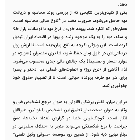
دهد.
یکی از کلیدی‌ترین نتایجی که از بررسی روند محاسبه و دریافت
دیه حاصل می‌شود، ضرورت دقت در
*تنوع مبانی محاسبه
است.
همان‌طور که اشاره شد، پیوند خوردن نرخ دیه با نوسانات بازار طلا
و سکه، دیه را به یک موجود زنده و پویا در اقتصاد ایران تبدیل
کرده است. این ویژگی اگرچه به نفع زیان‌دیده است تا ارزش پول
دریافتی‌اش در طول زمان حفظ شود، اما برای مقصران (به‌ویژه در
موارد اعسار و تقسیط) یک چالش مالی جدی محسوب می‌شود.
لذا، آگاهی از «نرخ روز» و «تفاوت‌های فصلی دیه دختر و پسر»
برای هر دو طرف پرونده حیاتی است تا از تضییع حقوق خود
جلوگیری کنند.
در این میان، نقش
پزشکی قانونی
به عنوان مرجع تشخیص فنی و
وکلا
به عنوان متخصصان تطبیق این تشخیص با قوانین، غیرقابل
انکار است. کوچک‌ترین خطا در گزارش تعداد بخیه‌ها، عمق
جراحت یا نوع شکستگی می‌تواند منجر به اختلاف میلیونی در
مبلغ نهایی دیه شود. از همین رو،
موسسه حقوقی وکیل تلفنی
*