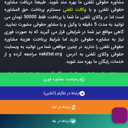
مشاوره حقوقی تلفنی ما بهره مند شوید. طبیعتا دریافت مشاوره
حقوقی تلفنی و یا
وکالت تلفنی
مستلزم پرداخت حق المشاوره
است اما در وکلای تلفنی ما شما با پرداخت فقط 50000 تومان می
توانید به مدت 5 دقیقه با وکیل و یا مشاور حقوقی مشورت نمایید.
گاهی مواقع نیز شما در شرایطی قرار می گیرید که به صورت فوری
نیاز به مشاوره حقوقی دارید اما شرایط پرداخت هزینه مشاوره
حقوقی تلفنی را ندارید در چنین مواقعی شما می توانید به وبسایت
حقوقی وکلای تلفنی به آدرس
vakiltel.org
مراجعه کرده و از
خدمات رایگان ما بهره مند شوید.
در دنیای علم حقوق هم انجام هرکار قاعده و اصول خود را دارد.
درخواست مشاوره فوری
مثلا برای شکایت کردن بایستی شکوائیه تنطیم گردد و یا برای
شروع هر دعوی حقوقی اولین گام تقدیم دادخواست به مراجع
ارتباط در تلگرام (آنلاین)
قضایی می باشد. اما نحوه نگارش این اوراق قضایی در روند پرونده
حقوقی ما بسیار تاثیر گذار خواهد بود از این رو وکلای تلفنی ما
ارتباط در ایتا
کلیه خدمات نگارش اوراق قضایی را با قیمت مناسب و در کمتر از
48 ساعت برای هموطنان عزیز ارائه می دهد. علاوه براین شما می
ارتباط در بله
توانید با انعقاد قرارداد وکالتی، صفر تا صد پرونده خود را به