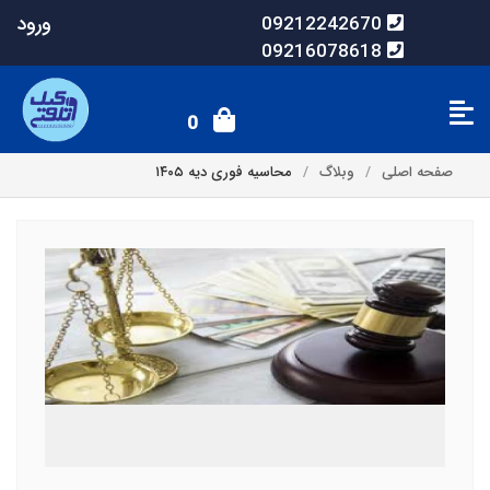
ورود
09212242670
09216078618
0
صفحه اصلی
وبلاگ
محاسیه فوری دیه ۱۴۰۵