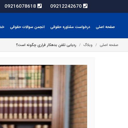
09216078618
09212242670
صفحه اصلی
درخواست مشاوره حقوقی
انجمن سوالات حقوقی
خد
صفحه اصلی
وبلاگ
ردیابی تلفن بدهکار فراری چگونه است؟