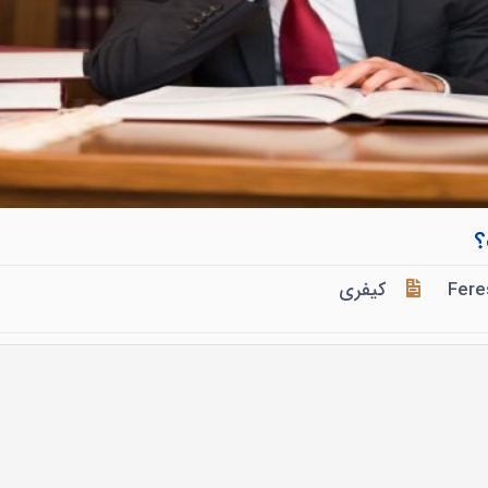
؟
Fere
کیفری