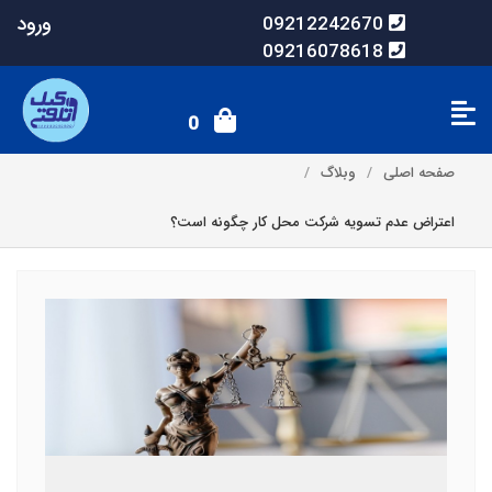
ورود
09212242670
09216078618
0
صفحه اصلی
وبلاگ
اعتراض عدم تسویه شرکت محل کار چگونه است؟