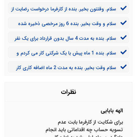
سلام. وقتتون بخیر. بنده از کارفرما درخواست رضایت از
کار داشتم که ایشان ممانعت کردند. در حالی که بارها از کار
سلام و وقت بخیر. بنده 6 روز مرخصی ذخیره شده
من تعریف کردند. آیا می توانم از ایشان شکایت کنم؟
داشتم که با کارفرما سابقا توافق کرده بودیم، مبالغ این موارد
سلام. بنده به مدت 4 سال بدون قرارداد برای یک نفر
به من پرداخت شود. اکنون این مسئله در تسویه حساب
کار می کردم. اکنون بعد 4 سال به من گفتند سرکار نیا. آیا
عنوان نشده. چه کنم؟
سلام. بنده 1 ماه پیش با یک شرکتی کار می کردم و
می توانم حق و حقوق خود را بگیرم؟
تسویه حساب کردند باهام ولی هنوز پرداخت نشده. آیا
سلام وقت بخیر. بنده به مدت 2 ماه اضافه کاری کار
اکنون که سال جدید شده است می توانم با نرخ جدید
کردم. اکنون شرکت این مبلغ را به من در تسویه حساب نمی
شکایت کنم؟
دهد. می توانم شکایت کنم؟
نظرات
الهه بابایی
برای شکایت از کارفرما بابت عدم
تسویه حساب چه اقداماتی باید انجام