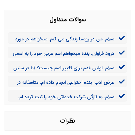
سوالات متداول
سلام. من در روستا زندگی می کنم. میخواهم در مورد
ثبت سند زمینم با وکیلی مشورت کنم از کجا می توانم وکیل
درود فراوان. بنده میخواهم اسم عربی خود را به اسمی
مطمئنی پیدا کنم؟
ایرانی تغییر دهیم. آیا این امکان وجود دارد یا خیر؟
سلام. اولین قدم برای تغییر اسم چیست؟ آیا در سنین
بالا نیز می توان این کار را کرد؟
عرض ادب. بنده اختراعی انجام داده ام. متاسفانه در
ایران نیستم. آیا وکیل من می تواند به جای من امور ثبت
سلام. به تازگی شرکت خدماتی خود را ثبت کرده ام.
اختراع را پیگیری کند؟
ولی توان مالی برای خرید رتبه ندارم. آیا با این وجود می
توانم در مناقصه ها شرکت کنم؟
نظرات