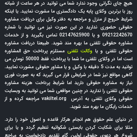
هیچ جای نگرانی وجود ندارد شما می توانید در هر ساعت از شبانه
روز با برترین وکلای پایه یک دادگستری ما مشورت نمایید. یا اینکه
شرایط خروج از منزل و مراجعه به دفتر وکیل برای دریافت مشاوره
حقوقی حضوری ندارید در این صورت نیز می توانید با شماره
09212242670 و یا 02147625900 تماس بگیرید و از خدمات
مشاوره حقوقی تلفنی ما بهره مند شوید. طبیعتا دریافت مشاوره
حقوقی تلفنی و یا
وکالت تلفنی
مستلزم پرداخت حق المشاوره
است اما در وکلای تلفنی ما شما با پرداخت فقط 50000 تومان می
توانید به مدت 5 دقیقه با وکیل و یا مشاور حقوقی مشورت نمایید.
گاهی مواقع نیز شما در شرایطی قرار می گیرید که به صورت فوری
نیاز به مشاوره حقوقی دارید اما شرایط پرداخت هزینه مشاوره
حقوقی تلفنی را ندارید در چنین مواقعی شما می توانید به وبسایت
حقوقی وکلای تلفنی به آدرس
vakiltel.org
مراجعه کرده و از
خدمات رایگان ما بهره مند شوید.
در دنیای علم حقوق هم انجام هرکار قاعده و اصول خود را دارد.
مثلا برای شکایت کردن بایستی شکوائیه تنطیم گردد و یا برای
شروع هر دعوی حقوقی اولین گام تقدیم دادخواست به مراجع