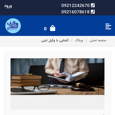
ورود
09212242670
09216078618
0
صفحه اصلی
وبلاگ
آشنایی با وکیل ثبتی