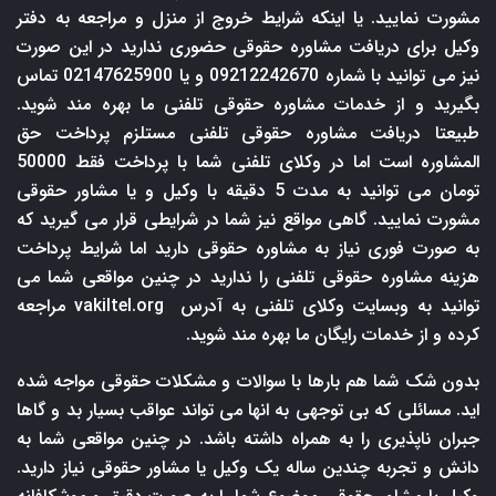
مشورت نمایید. یا اینکه شرایط خروج از منزل و مراجعه به دفتر
وکیل برای دریافت مشاوره حقوقی حضوری ندارید در این صورت
نیز می توانید با شماره 09212242670 و یا 02147625900 تماس
بگیرید و از خدمات مشاوره حقوقی تلفنی ما بهره مند شوید.
طبیعتا دریافت مشاوره حقوقی تلفنی مستلزم پرداخت حق
المشاوره است اما در وکلای تلفنی شما با پرداخت فقط 50000
تومان می توانید به مدت 5 دقیقه با وکیل و یا مشاور حقوقی
مشورت نمایید. گاهی مواقع نیز شما در شرایطی قرار می گیرید که
به صورت فوری نیاز به مشاوره حقوقی دارید اما شرایط پرداخت
هزینه مشاوره حقوقی تلفنی را ندارید در چنین مواقعی شما می
توانید به وبسایت وکلای تلفنی به آدرس
vakiltel.org
مراجعه
کرده و از خدمات رایگان ما بهره مند شوید.
بدون شک شما هم بارها با سوالات و مشکلات حقوقی مواجه شده
اید. مسائلی که بی توجهی به انها می تواند عواقب بسیار بد و گاها
جبران ناپذیری را به همراه داشته باشد. در چنین مواقعی شما به
دانش و تجربه چندین ساله یک وکیل یا مشاور حقوقی نیاز دارید.