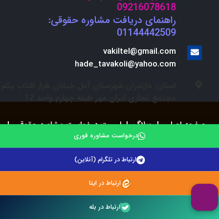
09216078618
راهنمای دریافت مشاوره حقوقی:
01144442509
vakiltel@gmail.com
hade_tavakoli@yahoo.com
استان: مازندران شهرستان آمل خیابان هراز افتاب یکم
مجتمع تجاری ایران مهر طبقه چهارم واحد 12
صفحه اصلی
|
وبلاگ
|
لیست درخواست مشاوره حقوقی
|
استخدام
درخواست مشاوره فوری
ارتباط در تلگرام (آنلاین)
© 2021. وکلای تلفنی . تمامی حقوق مادی و معنوی سایت
محفوظ می باشد.
ارتباط در ایتا
ارتباط در بله