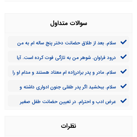
سوالات متداول
سلام. بعد از طلاق حضانت دختر پنج ساله ام به من
داده شده است. حالا من می خواهم دوباره ازدواج کنم. آیا
درود فراوان. شوهر من به تازگی فوت کرده است. آیا
اینگونه حضانت او به پدرش می رسد؟
پدر شوهرم می تواند حضانت پسر سه ساله ام را از من
سلام. مادر و پدر برادرزاده ام معتاد هستند و مدام او را
بگیرد؟
کتک می زنند. آیا می توانم من سرپرستی او را قبول کنم؟
سلام. ببخشید اگر پدر طفلی جنون ادواری داشته و
مادر او نیز فوت شده باشد، حضانت او با چه کسی خواهد
عرض ادب و احترام. در تعیین حضانت طفل صغیر
بود؟
اولویت دادگاه با عسر و حرج والدین است و یا مصلحت
کودک اهمیت بیشتری دارد؟
نظرات