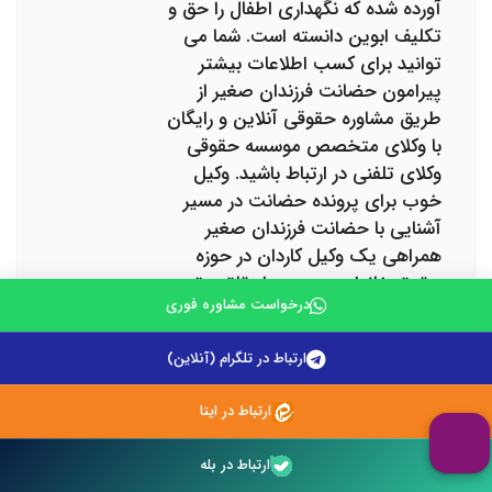
آورده شده که نگهداری اطفال را حق و
تکلیف ابوین دانسته است. شما می
توانید برای کسب اطلاعات بیشتر
پیرامون حضانت فرزندان صغیر از
طریق مشاوره حقوقی آنلاین و رایگان
با وکلای متخصص موسسه حقوقی
وکلای تلفنی در ارتباط باشید. وکیل
خوب برای پرونده حضانت در مسیر
آشنایی با حضانت فرزندان صغیر
همراهی یک وکیل کاردان در حوزه
حقوق خانواده در مسیر احقاق حق
درخواست مشاوره فوری
بسیار کمک کننده است. ولی توجه
داشته باشید که وکیل انتخابی شما
ارتباط در تلگرام (آنلاین)
بایستی سیطره کاملی بر حقوق مدنی
و حقوق خانواده داشته باشد.
ارتباط در ایتا
همچنین تجربه موفقیت آمیز در زمینه
حل پرونده های مربوط به حضانت
ارتباط در بله
فرزندان صغیر، مهر تاییدی بر