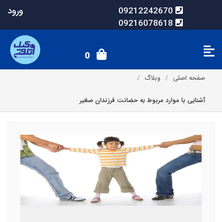
ورود
09212242670
09216078618
0
صفحه اصلی
وبلاگ
آشنایی با موارد مربوط به حضانت فرزندان صغیر