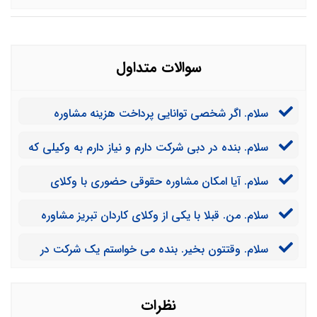
سوالات متداول
سلام. اگر شخصی توانایی پرداخت هزینه مشاوره
حقوقی با وکلای مجرب تبریز را نداشته باشد، آیا نمی تواند
سلام. بنده در دبی شرکت دارم و نیاز دارم به وکیلی که
روی کمک مجموعه شما حساب کند؟
بتواند قراردادهای ما را در شهر تبریز تنظیم کند. آیا می توانیم
سلام. آیا امکان مشاوره حقوقی حضوری با وکلای
با وکلای شما به صورت بلند مدت همکاری داشته باشیم؟
تبریزی موسسه شما وجود دارد؟
سلام. من. قبلا با یکی از وکلای کاردان تبریز مشاوره
داشتم که به دلیل راهنمایی های اشتباه ایشان رای پرونده به
سلام. وقتتون بخیر. بنده می خواستم یک شرکت در
ضرر من صادر شد. آیا می توانم از او شکایت کنم؟
تبریز ثبت کنم و در همین راستا قصد دریافت مشاوره
حقوقی با وکلای شما را داشتم. آیا امکان پذیر است؟
نظرات