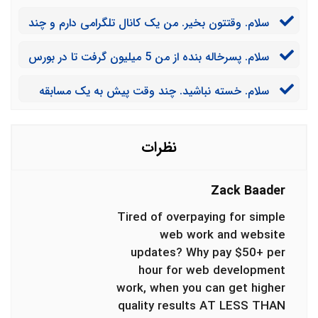
یکی از سایت های خارجی بازی انجام دادم و مبلغی برنده
سلام. وقتتون بخیر. من یک کانال تلگرامی دارم و چند
شدم. آن را با حساب بانکی خود برداشت زدم و نمی دانستم
وقت پیش برای یک سایت شرط بندی تبلیغ کردم و آنها
که این کار قمار است. آیا از کارم اخراج می شوم؟
سلام. پسرخاله بنده از من 5 میلیون گرفت تا در بورس
مبلغش را به حسابم زدند. آیا مجازات می شوم؟
برایم سرمایه گذاری کند. الان فهمیدم که با نام من در سایت
سلام. خسته نباشید. چند وقت پیش به یک مسابقه
های شرط بندی فعالیت می کند. آیا می توانم از او شکایت
اسب سواری رفتم و با دوستم بر روی برنده شدن یک اسب
کنم؟
شرط بندی کردیم. آیا این کار جرم است؟
نظرات
Zack Baader
Tired of overpaying for simple
web work and website
updates? Why pay $50+ per
hour for web development
work, when you can get higher
quality results AT LESS THAN