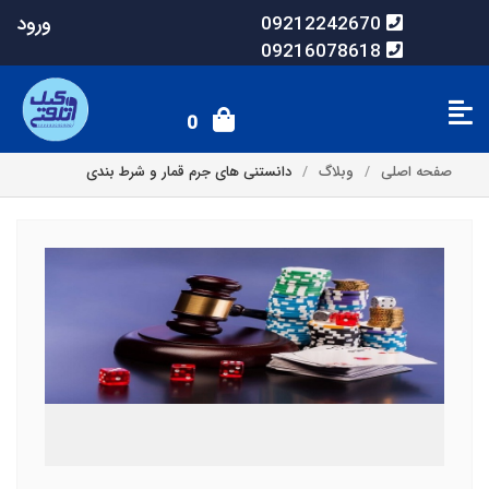
ورود
09212242670
09216078618
0
صفحه اصلی
وبلاگ
دانستنی های جرم قمار و شرط بندی