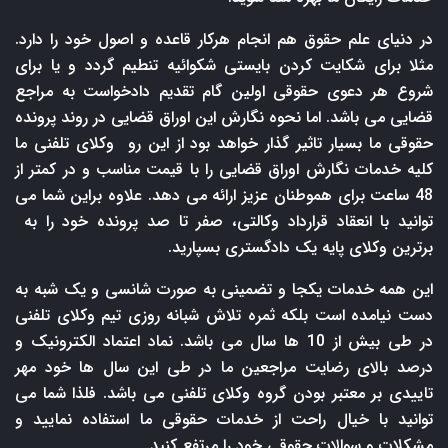
در دنیای علم حقوق هم انجام هرکار قاعده و اصول خود را دارد.
مثلا برای شکایت کردن بایستی شکوائیه تنطیم گردد و یا برای
شروع هر دعوی حقوقی اولین گام تقدیم دادخواست به مراجع
قضایی می باشد. اما نحوه نگارش این اوراق قضایی در روند پرونده
حقوقی ما بسیار تاثیر گذار خواهد بود از این رو وکلای تلفنی ما
کلیه خدمات نگارش اوراق قضایی را با قیمت مناسب و در کمتر از
48 ساعت برای هموطنان عزیز ارائه می دهد. علاوه براین شما می
توانید با انعقاد قرارداد وکالتی، صفر تا صد پرونده خود را به
برترین وکلای پایه یک دادگستری بسپارید.
این همه خدمات یکجا و تضمینی به صورت شانسی و یک شبه به
دست نیامده است بلکه ثمره تلاش شبانه روزی تیم وکلای تلفنی
در طی بیش از 10 ها سال می باشد. نماد اعتماد الکترونیک و
درصد بالای رضایت مراجعین ما در طی این سال ها خود مهر
تاییدی بر معتبر بودن گروه وکلای تلفنی می باشد. فلذا شما می
توانید با خیال راحت از خدمات حقوقی ما استفاده نمایید و
مشکلات و سوالات حقوقی خود را مرتفع کنید.