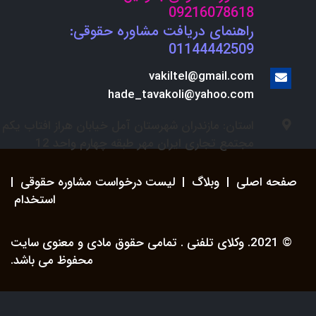
09216078618
راهنمای دریافت مشاوره حقوقی:
01144442509
vakiltel@gmail.com
hade_tavakoli@yahoo.com
استان: مازندران شهرستان آمل خیابان هراز افتاب یکم
مجتمع تجاری ایران مهر طبقه چهارم واحد 12
صفحه اصلی
|
وبلاگ
|
لیست درخواست مشاوره حقوقی
|
استخدام
© 2021. وکلای تلفنی . تمامی حقوق مادی و معنوی سایت
محفوظ می باشد.