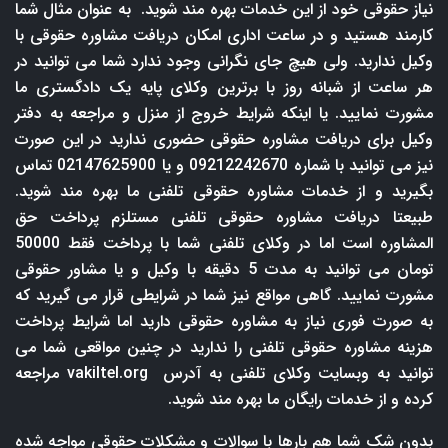
نیاز حقوقی خود از این خدمات بهره مند شوید. به عنوان مثال شما
کارمند هستید و در ساعت اداری امکان دریافت مشاوره حقوقی با
وکیل ندارید. ولی هیچ جای نگرانی وجود ندارد شما می توانید در
هر ساعت از شبانه روز با برترین وکلای پایه یک دادگستری ما
مشورت نمایید. یا اینکه شرایط خروج از منزل و مراجعه به دفتر
وکیل برای دریافت مشاوره حقوقی حضوری ندارید در این صورت
نیز می توانید با شماره 09212242670 و یا 02147625900 تماس
بگیرید و از خدمات مشاوره حقوقی تلفنی ما بهره مند شوید.
طبیعتا دریافت مشاوره حقوقی تلفنی مستلزم پرداخت حق
المشاوره است اما در وکلای تلفنی شما با پرداخت فقط 50000
تومان می توانید به مدت 5 دقیقه با وکیل و یا مشاور حقوقی
مشورت نمایید. گاهی مواقع نیز شما در شرایطی قرار می گیرید که
به صورت فوری نیاز به مشاوره حقوقی دارید اما شرایط پرداخت
هزینه مشاوره حقوقی تلفنی را ندارید در چنین مواقعی شما می
توانید به وبسایت وکلای تلفنی به آدرس
vakiltel.org
مراجعه
کرده و از خدمات رایگان ما بهره مند شوید.
بدون شک شما هم بارها با سوالات و مشکلات حقوقی مواجه شده