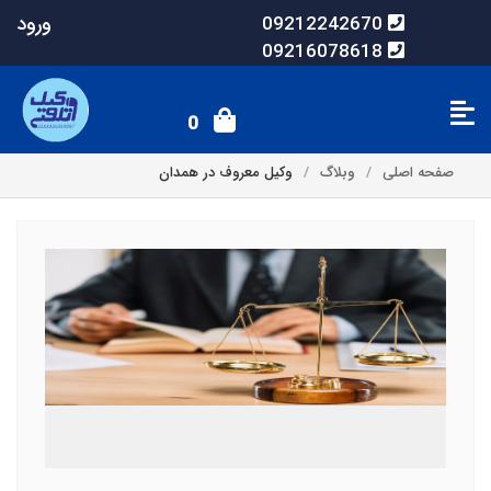
ورود
09212242670
09216078618
0
صفحه اصلی
وبلاگ
وکیل معروف در همدان