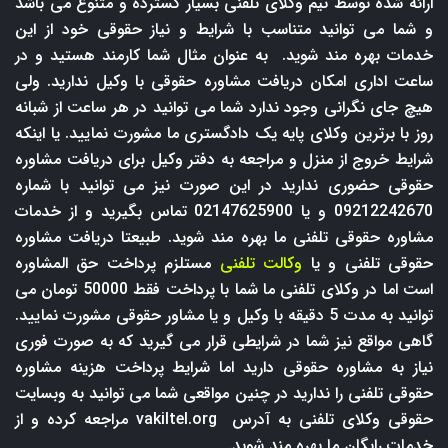
ارائه شده توسط تیم وکلای تلفنی بسیار گسترده و متنوع می باشد
و شما می توانید متناسب با شرایط و نیاز حقوقی خود از این
خدمات بهره مند شوید. به عنوان مثال شما کارمند هستید و در
ساعت اداری امکان دریافت مشاوره حقوقی با وکیل ندارید. ولی
هیچ جای نگرانی وجود ندارد شما می توانید در هر ساعت از شبانه
روز با برترین وکلای پایه یک دادگستری ما مشورت نمایید. یا اینکه
شرایط خروج از منزل و مراجعه به دفتر وکیل برای دریافت مشاوره
حقوقی حضوری ندارید در این صورت نیز می توانید با شماره
09212242670 و یا 02147625900 تماس بگیرید و از خدمات
مشاوره حقوقی تلفنی ما بهره مند شوید. طبیعتا دریافت مشاوره
حقوقی تلفنی و یا
وکالت تلفنی
مستلزم پرداخت حق المشاوره
است اما در وکلای تلفنی ما شما با پرداخت فقط 50000 تومان می
توانید به مدت 5 دقیقه با وکیل و یا مشاور حقوقی مشورت نمایید.
گاهی مواقع نیز شما در شرایطی قرار می گیرید که به صورت فوری
نیاز به مشاوره حقوقی دارید اما شرایط پرداخت هزینه مشاوره
حقوقی تلفنی را ندارید در چنین مواقعی شما می توانید به وبسایت
حقوقی وکلای تلفنی به آدرس
vakiltel.org
مراجعه کرده و از
خدمات رایگان ما بهره مند شوید.