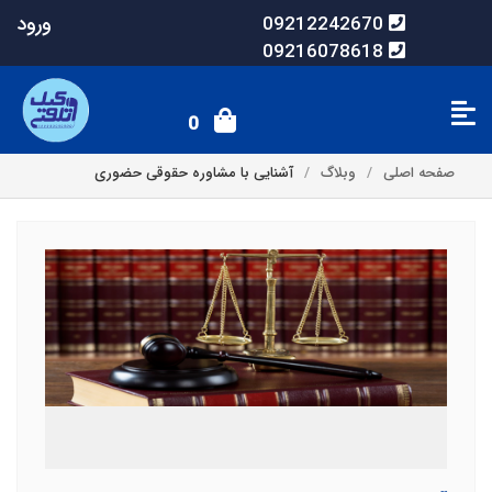
ورود
09212242670
09216078618
0
صفحه اصلی
وبلاگ
آشنایی با مشاوره حقوقی حضوری