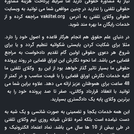
نیاز به مشاوره حقوقی دارید اما شرایط پرداخت هزینه مشاوره
حقوقی تلفنی را ندارید در چنین مواقعی شما می توانید به وبسایت
حقوقی وکلای تلفنی به آدرس
vakiltel.org
مراجعه کرده و از
خدمات رایگان ما بهره مند شوید.
در دنیای علم حقوق هم انجام هرکار قاعده و اصول خود را دارد.
مثلا برای شکایت کردن بایستی شکوائیه تنطیم گردد و یا برای
شروع هر دعوی حقوقی اولین گام تقدیم دادخواست به مراجع
قضایی می باشد. اما نحوه نگارش این اوراق قضایی در روند پرونده
حقوقی ما بسیار تاثیر گذار خواهد بود از این رو وکلای تلفنی ما
کلیه خدمات نگارش اوراق قضایی را با قیمت مناسب و در کمتر از
48 ساعت برای هموطنان عزیز ارائه می دهد. علاوه براین شما می
توانید با انعقاد قرارداد وکالتی، صفر تا صد پرونده خود را به
برترین وکلای پایه یک دادگستری بسپارید.
این همه خدمات یکجا و تضمینی به صورت شانسی و یک شبه به
دست نیامده است بلکه ثمره تلاش شبانه روزی تیم وکلای تلفنی
در طی بیش از 10 ها سال می باشد. نماد اعتماد الکترونیک و