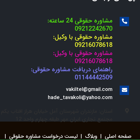
مشاوره حقوقی 24 ساعته:
09212242670
مشاوره حقوقی با وکیل:
09216078618
مشاوره حقوقی با وکیل:
09216078618
راهنمای دریافت مشاوره حقوقی:
01144442509
vakiltel@gmail.com
hade_tavakoli@yahoo.com
استان: مازندران شهرستان آمل خیابان هراز افتاب یکم
مجتمع تجاری ایران مهر طبقه چهارم واحد 12
صفحه اصلی
|
وبلاگ
|
لیست درخواست مشاوره حقوقی
|