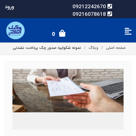
ورود
09212242670
09216078618
0
صفحه اصلی
وبلاگ
نمونه شکواییه صدور چک پرداخت نشدنی