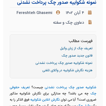
نمونه شکواییه صدور چک پرداخت نشدنی
۴ آبان ۱۴۰۲
Fereshteh Ghasemi
دعاوی چک و سفته
فهرست مطالب
تعریف چک از زبان وکیل
قانون جدید صدور چک
نمونه شکواییه صدور چک پرداخت نشدنی
هزینه نگارش شکواییه در وکلای تلفنی
شکواییه صدور چک پرداخت نشدنی
چیست؟
تعریف حقوقی
چک
چه می باشد؟ چه مدارکی برای نگارش شکواییه مذکور
ضروری است؟ آیا می توان
نگارش انلاین شکواییه
فوق الذکر را به
یک
وکیل چک
سپرد؟ امروزه، صادر کردن چک نقش بسیار مهمی