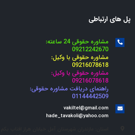
پل های ارتباطی
مشاوره حقوقی 24 ساعته:
09212242670
مشاوره حقوقی با وکیل:
09216078618
مشاوره حقوقی با وکیل:
09216078618
راهنمای دریافت مشاوره حقوقی:
01144442509
vakiltel@gmail.com
hade_tavakoli@yahoo.com
استان: مازندران شهرستان آمل خیابان هراز افتاب یکم