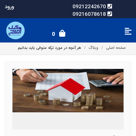
ورود
09212242670
09216078618
0
صفحه اصلی
وبلاگ
هر آنچه در مورد ترکه متوفی باید بدانیم