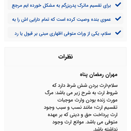
برای تقسیم ماترک پدربزرگم به مشکل خورده ایم مرجع
افراد می توانند از همدیگر ارث ببرند؟
صالح رسیدگی به امور انحصار وراثت کدام است؟
عموی بنده وصیت کرده است که تمام دارایی اش را به
مرکز خیریه بدهند. ایا چنین چیزی ممکن است؟
سلام، یکی از وراث متوفی اظهاری مبنی بر قبول یا رد
ترکه نکرده است و با بستانکاران متوفی مواجه شده ایم در
حالی که از متوفی هیچ ماترکی نیست اگر بستانکاران در حال
توقیف اموال ورثه باشند چه راهکاری میتوان مد نظر قرار
نظرات
داد؟
مهران رمضان پناه
سلام؛ارث بردن شش شرط دارد که
شروط ارث به شرح زیر می باشد: مرگ
مورث زنده بودن وارث موجبات
تقسیم ارث؛ مانند نسب و سبب وجود
ارث پرداخت حق و دینی که بر عهده
متوفی می باشد. موانع ارث وجود
نداشته باشد.