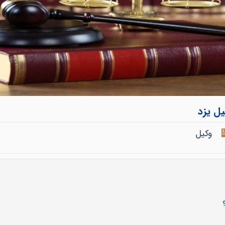
یل یزد
وکیل