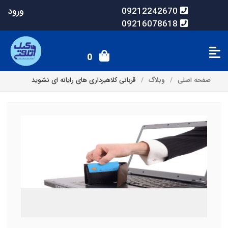
ورود
09212242670
09216078618
0
صفحه اصلی
وبلاگ
قربانی کلاهبرداری های رایانه ای نشوید