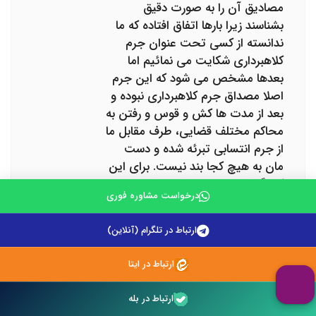
مصادیق آن را به صورت دقیق
بشناسند زیرا بارها اتفاق افتاده که ما
ندانسته از کسی تحت عنوان جرم
کلاهبرداری شکایت می نمائیم اما
بعدها مشخص می شود که این جرم
اصلا مصداق جرم کلاهبرداری نبوده و
بعد از مدت ها کش و قوس و رفتن به
محاکم مختلف قضایی، طرف مقابل ما
از جرم انتسابی تبرئه شده و دست
مان به هیچ کجا بند نیست. برای این
که نگارش مناسبی داشته باشیم باید
درخواست مشاوره فوری
عناصر سه گانه جرم کیفی را به خوبی
تشریح نمائیم، مصادیق مانور متقلبانه
ارتباط در تلگرام (آنلاین)
را بشناسیم و ادله اثبات دعوای
مناسب را به کار بگیریم تا نتیجه
ارتباط در ایتا
مللوب حاصل گردد به خصوص که
این رجم اشکال متفاوتی پیدا کرده و
ارتباط در بله
بحث کلاهبرداری در فضای مجازی نیز