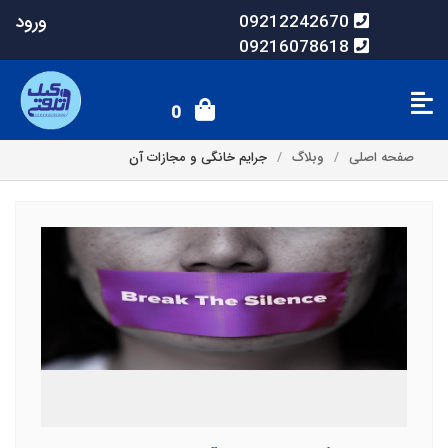
ورود
09212242670
09216078618
0
صفحه اصلی
وبلاگ
جرایم خانگی و مجازات آن