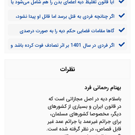
آیا قانون تغلیظ دیه اعضای بدن را هم شامل می‌شود یا
فقط برای دیه کامل انسان است؟
اگر چنانچه فردی به قتل برسد اما قاتل او پیدا نشود،
وراث او چطور و از کجا می‌توانند دیه او را مطالبه کنند؟
گاها مقامات قضایی حکم دیه را به صورت درصدی
صادر می‌کنند، به طور مثال 10% دیه یا ½ % دیه. ما چطور
اگر فردی در سال 1401 بر اثر تصادف فوت کرده باشد و
باید از این درصد مبلغ کامل دیه را بدست آوریم؟
اولیای دم نیز در همان سال از راننده مجرم شکایت کرده
باشند ولی او متواری شده و در سال 1402 پیدا شود، مبلغ
دیه طبق کدام سال محاسبه خواهد شد؟
نظرات
بهنام رحمانی فرد
باسلام دیه در اصل مجازاتی است که
در قانون ایران و بسیاری از کشورهای
دیگر، مخصوصا کشورهای مسلمان،
برای جرائم غیرعمد یا جرائم عمد غیر
قابل قصاص، در نظر گرفته شده است.