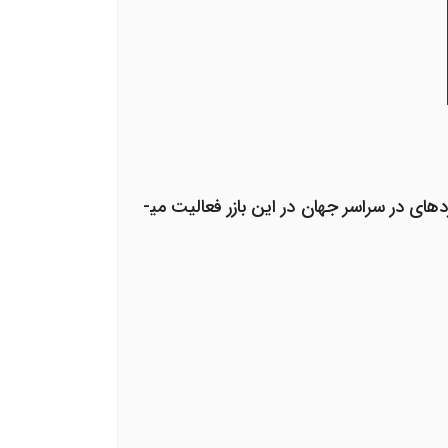
چه دولت­ها و ملت­ها ارز دیجیتال را بپذیرند و چه نپذیرند به هر حال ارزهای دیجیتال وجود دارند و جمعیت گسترده­ای در سراسر جهان در این بازر فعالیت می­