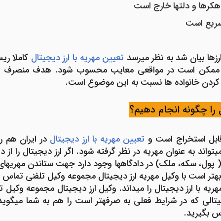
هکرها و دلت­ها خارج است
 سریع است
 ارزها بیان شد به نظر می­رسد
تعیین مهریه با ارز دیجیتال
کاملا ری
یا ممکن است در مواقعی معایب محسوب شود. هدف منصرف ک
کردن خانواده ها نسبت به این موضوع است.
 را چگونه انجام دهیم؟
 قابل استخراج است و
تعیین مهریه با ارز دیجیتال
در ایران هم 
واند به عنوان مهریه در نظر گرفته شود. اگر ارز دیجیتال را از دی
ج( پول، سکه، ملک) در دادگاه­ها وجود دارد جهت ستاندن مهریه­ای 
نیم بهتر است با وکیل مهریه ارز دیجیتال مجموعه وکیل تلفنی تماس
مهریه با ارز دیجیتال را می­داند. وکیل ارز دیجیتال مجموعه وکیل
یتالی که در شرایط فعلی به صرفه­تر است را هم به شما می­گو
س بگیرید.