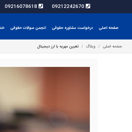
09216078618
09212242670
صفحه اصلی
درخواست مشاوره حقوقی
انجمن سوالات حقوقی
خد
صفحه اصلی
وبلاگ
تعیین مهریه با ارز دیجیتال