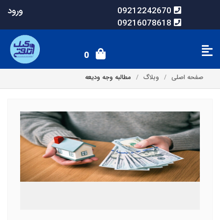
ورود
09212242670
09216078618
0
صفحه اصلی
وبلاگ
مطالبه وجه ودیعه