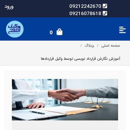
ورود
09212242670
09216078618
0
صفحه اصلی
وبلاگ
آموزش نگارش قرارداد نویسی توسط وکیل قراردادها