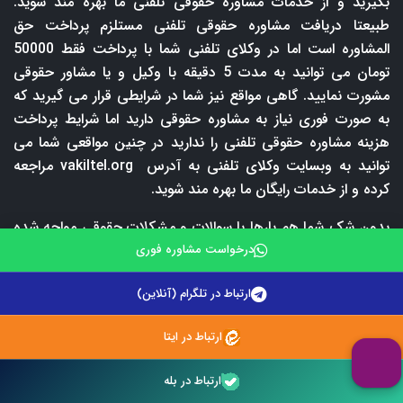
بگیرید و از خدمات مشاوره حقوقی تلفنی ما بهره مند شوید.
طبیعتا دریافت مشاوره حقوقی تلفنی مستلزم پرداخت حق
المشاوره است اما در وکلای تلفنی شما با پرداخت فقط 50000
تومان می توانید به مدت 5 دقیقه با وکیل و یا مشاور حقوقی
مشورت نمایید. گاهی مواقع نیز شما در شرایطی قرار می گیرید که
به صورت فوری نیاز به مشاوره حقوقی دارید اما شرایط پرداخت
هزینه مشاوره حقوقی تلفنی را ندارید در چنین مواقعی شما می
توانید به وبسایت وکلای تلفنی به آدرس
vakiltel.org
مراجعه
کرده و از خدمات رایگان ما بهره مند شوید.
بدون شک شما هم بارها با سوالات و مشکلات حقوقی مواجه شده
اید. مسائلی که بی توجهی به انها می تواند عواقب بسیار بد و گاها
درخواست مشاوره فوری
جبران ناپذیری را به همراه داشته باشد. در چنین مواقعی شما به
ارتباط در تلگرام (آنلاین)
دانش و تجربه چندین ساله یک وکیل یا مشاور حقوقی نیاز دارید.
وکیل یا مشاور حقوقی موضوع شما را به صورت دقیق و موشکافانه
ارتباط در ایتا
بررسی کرده و بهترین راهکار قانونی را به شما اعلام می کند. لازم
به ذکر است که اولین و مهمترین قدم برای حل مشکلات حقوقی،
ارتباط در بله
پیدا کردن یک وکیل و یا مشاور حقوقی مجرب می باشد. با توجه