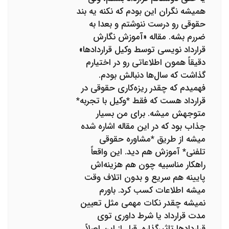
همیشه نگران این بودم که نکنه یه بند
حقوقی رو درست ننوشتم و بعدا به
ضررم بشه. مقاله «آموزش نگارش
قرارداد نویسی توسط وکیل قراردادها»
دقیقاً همون اطلاعاتی رو در اختیارم
گذاشت که سال‌ها دنبالش بودم.
فهمیدم که چقدر ریزه‌کاری حقوقی در
قرارداد هست که فقط *وکیل با تجربه*
متوجهش میشه. برای من بسیار
جذاب بود که در این مقاله اشاره شده
میشه از طریق *مشاوره حقوقی
تلفنی* آموزش هم دید. این واقعاً
راهکار مناسبیه چون هم هزینه‌اش
پایینه هم سریع و بدون اتلاف وقت
میشه اطلاعات کسب کرد. باورم
نمیشه چقدر نکات مهمی مثل تعیین
مدت قرارداد یا شرط داوری توی
قراردادها تاثیرگذاره. قبل از این اصلاً