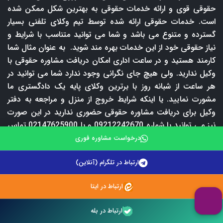
حقوقی قوی و ارائه خدمات حقوقی به بهترین شکل ممکن شده
است. خدمات حقوقی ارائه شده توسط تیم وکلای تلفنی بسیار
گسترده و متنوع می باشد و شما می توانید متناسب با شرایط و
نیاز حقوقی خود از این خدمات بهره مند شوید. به عنوان مثال شما
کارمند هستید و در ساعت اداری امکان دریافت مشاوره حقوقی با
وکیل ندارید. ولی هیچ جای نگرانی وجود ندارد شما می توانید در
هر ساعت از شبانه روز با برترین وکلای پایه یک دادگستری ما
مشورت نمایید. یا اینکه شرایط خروج از منزل و مراجعه به دفتر
وکیل برای دریافت مشاوره حقوقی حضوری ندارید در این صورت
نیز می توانید با شماره 09212242670 و یا 02147625900 تماس
بگیرید و از خدمات مشاوره حقوقی تلفنی ما بهره مند شوید.
درخواست مشاوره فوری
طبیعتا دریافت مشاوره حقوقی تلفنی مستلزم پرداخت حق
ارتباط در تلگرام (آنلاین)
المشاوره است اما در وکلای تلفنی شما با پرداخت فقط 50000
تومان می توانید به مدت 5 دقیقه با وکیل و یا مشاور حقوقی
ارتباط در ایتا
مشورت نمایید. گاهی مواقع نیز شما در شرایطی قرار می گیرید که
به صورت فوری نیاز به مشاوره حقوقی دارید اما شرایط پرداخت
ارتباط در بله
هزینه مشاوره حقوقی تلفنی را ندارید در چنین مواقعی شما می