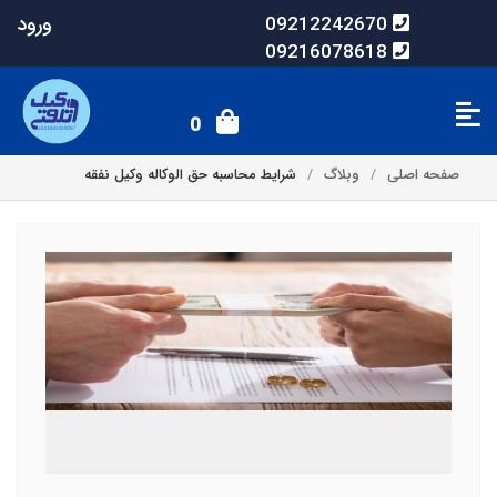
ورود
09212242670
09216078618
0
صفحه اصلی
وبلاگ
شرایط محاسبه حق الوکاله وکیل نفقه