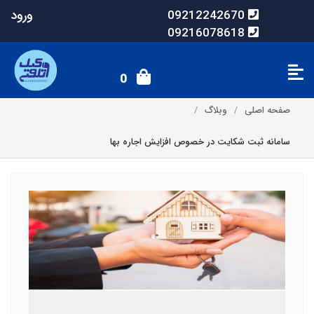
ورود
09212242670
09216078618
0
صفحه اصلی
وبلاگ
سامانه ثبت شکایت در خصوص افزایش اجاره بها