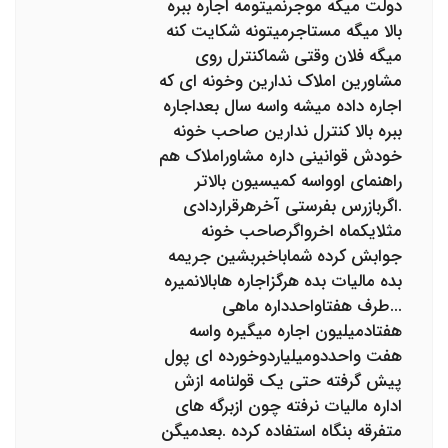
دولت میگه موجرنمیتومه اجاره ببره
بالا میگه مستاجرمیتونه شکایت کنه
میگه فلان وقتی شماکنترل روی
مشاورین املاک ندارین وخونه ای که
اجاره داده میشه واسه سال بعداجاره
ببره بالا کنترل ندارین صاحب خونه
خودش قوانینی داره مشاوراملاک هم
راهنمای اوواسه کمیسیون بالاتر
.اگربازرس بفرستی آخرهرقراردادی
مثلایکماه اخرواگرصاحب خونه
جوابش کرده شماباخبربشین جریمه
بده مالیات بده هرگزاجاره هابالانمیره
...طرف هفتاواحدداره ماهی
هفتادمیلیون اجاره میگیره واسه
هفت واحددومیلیاردوخورده ای پول
پیش گرفته حتی یک قولنامه ازش
اداره مالیات نرفته چون ازبرگه های
متفرقه بنگاه استفاده کرده .بعدمیگن