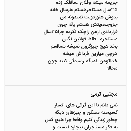
جریمه میشه وفلان ..مافلک زده
۳۵سال مستاجرهستم هرسال خانه
بدوش هنوزدولت نمیدونه من
جزوجمعیتش هستم یانه چون
قراردادی ازمن راچک نکرده چرا۳۵سال
مستاجره ..فقط قوانین نگین
بخداهیچ چیزگرون نمیشه شمااسم
هرچی میارین فرداش میشه
خداتومن..نمیگم رسیدگی کنید چون
محاله
مجتبی کرمی
نمی دانم با این گرانی های افسار
گسیخته مسکن و چیزهای دیگه
چطور زندگی کنیم واقعا چرا هیچ کس
به فکر مستاجران بیچاره نیست و