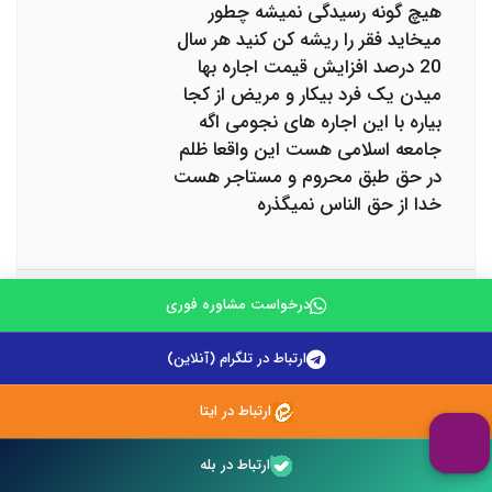
هیچ گونه رسیدگی نمیشه چطور
میخاید فقر را ریشه کن کنید هر سال
20 درصد افزایش قیمت اجاره بها
میدن یک فرد بیکار و مریض از کجا
بیاره با این اجاره های نجومی اگه
جامعه اسلامی هست این واقعا ظلم
در حق طبق محروم و مستاجر هست
خدا از حق الناس نمیگذره
حمید رضا امانی
درخواست مشاوره فوری
باسلام و احترام من یک مستخر
ارتباط در تلگرام (آنلاین)
هستم یک سال قرار داد دارم و در قرار
داد خورد شده اب و برق به واحد ما
ارتباط در ایتا
داد شود ولی مشکل من این است که
صاحبخانه الان 2 ماه هست پمپ اب
ارتباط در بله
ساختمان را دوزدی دن و واحد ما اب