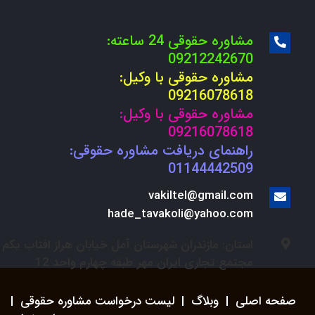
مشاوره حقوقی 24 ساعته:
09212242670
مشاوره حقوقی با وکیل:
09216078618
مشاوره حقوقی با وکیل:
09216078618
راهنمای دریافت مشاوره حقوقی:
01144442509
vakiltel@gmail.com
hade_tavakoli@yahoo.com
استان: مازندران شهرستان آمل خیابان هراز افتاب یکم
مجتمع تجاری ایران مهر طبقه چهارم واحد 12
صفحه اصلی
|
وبلاگ
|
لیست درخواست مشاوره حقوقی
|