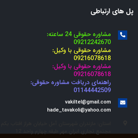
پل های ارتباطی
مشاوره حقوقی 24 ساعته:
09212242670
مشاوره حقوقی با وکیل:
09216078618
مشاوره حقوقی با وکیل:
09216078618
راهنمای دریافت مشاوره حقوقی:
01144442509
vakiltel@gmail.com
hade_tavakoli@yahoo.com
استان: مازندران شهرستان آمل خیابان هراز افتاب یکم
مجتمع تجاری ایران مهر طبقه چهارم واحد 12