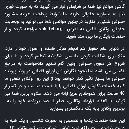
گاهی مواقع نیز شما در شرایطی قرار می گیرید که به صورت فوری
نیاز به مشاوره حقوقی دارید اما شرایط پرداخت هزینه مشاوره
حقوقی تلفنی را ندارید در چنین مواقعی شما می توانید به وبسایت
حقوقی وکلای تلفنی به آدرس
vakiltel.org
مراجعه کرده و از
خدمات رایگان ما بهره مند شوید.
در دنیای علم حقوق هم انجام هرکار قاعده و اصول خود را دارد.
مثلا برای شکایت کردن بایستی شکوائیه تنطیم گردد و یا برای
شروع هر دعوی حقوقی اولین گام تقدیم دادخواست به مراجع
قضایی می باشد. اما نحوه نگارش این اوراق قضایی در روند پرونده
حقوقی ما بسیار تاثیر گذار خواهد بود از این رو وکلای تلفنی ما
کلیه خدمات نگارش اوراق قضایی را با قیمت مناسب و در کمتر از
48 ساعت برای هموطنان عزیز ارائه می دهد. علاوه براین شما می
توانید با انعقاد قرارداد وکالتی، صفر تا صد پرونده خود را به
برترین وکلای پایه یک دادگستری بسپارید.
این همه خدمات یکجا و تضمینی به صورت شانسی و یک شبه به
دست نیامده است بلکه ثمره تلاش شبانه روزی تیم وکلای تلفنی