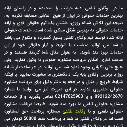
ما در وکلای تلفنی همه جوانب را سنجیده و در راستای ارائه
بهترین خدمات حقوقی در ایران از هیچ تلاشی مضایقه نکرده ایم.
نتیجه این تلاش شبانه روزی، داشتن یک تیم حقوقی قوی و ارائه
خدمات حقوقی به بهترین شکل ممکن شده است. خدمات حقوقی
ارائه شده توسط تیم وکلای تلفنی بسیار گسترده و متنوع می باشد
و شما می توانید متناسب با شرایط و نیاز حقوقی خود از این
خدمات بهره مند شوید. به عنوان مثال شما کارمند هستید و در
ساعت اداری امکان دریافت مشاوره حقوقی با وکیل ندارید. ولی
هیچ جای نگرانی وجود ندارد شما می توانید در هر ساعت از شبانه
روز با برترین وکلای پایه یک دادگستری ما مشورت نمایید. یا اینکه
شرایط خروج از منزل و مراجعه به دفتر وکیل برای دریافت مشاوره
حقوقی حضوری ندارید در این صورت نیز می توانید با شماره
09212242670 و یا 02147625900 تماس بگیرید و از خدمات
مشاوره حقوقی تلفنی ما بهره مند شوید. طبیعتا دریافت مشاوره
حقوقی تلفنی و یا
وکالت تلفنی
مستلزم پرداخت حق المشاوره
است اما در وکلای تلفنی ما شما با پرداخت فقط 50000 تومان می
توانید به مدت 5 دقیقه با وکیل و یا مشاور حقوقی مشورت نمایید.