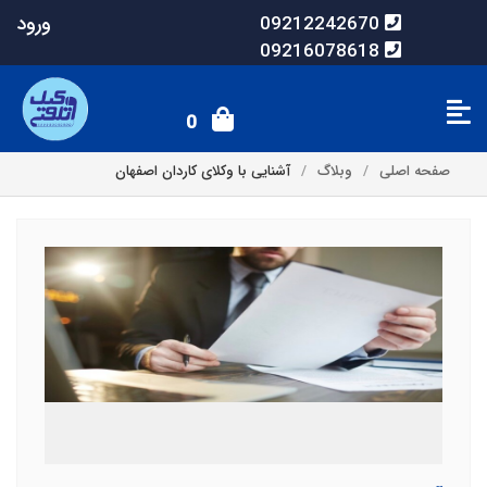
ورود
09212242670
09216078618
0
صفحه اصلی
وبلاگ
آشنایی با وکلای کاردان اصفهان