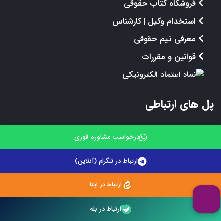
فروشگاه کتاب حقوقی
استخدام وکیل | کارشناس
معرفی تیم حقوقی
قوانین و مقررات
پل های ارتباطی
درخواست مشاوره فوری
مشاوره حقوقی 24 ساعته:
09212242670
ارتباط در تلگرام (آنلاین)
مشاوره حقوقی با وکیل:
09216078618
ارتباط در ایتا
مشاوره حقوقی با وکیل:
09216078618
ارتباط در بله
راهنمای دریافت مشاوره حقوقی: