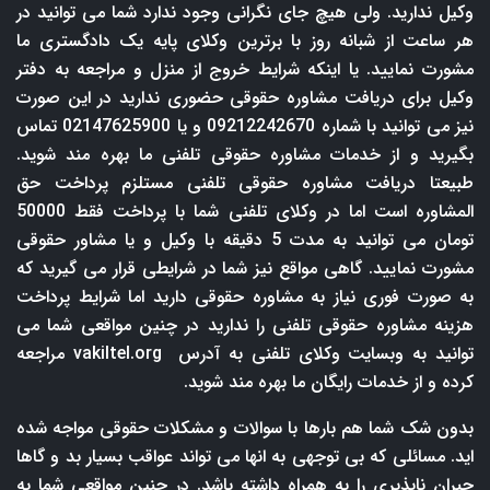
وکیل ندارید. ولی هیچ جای نگرانی وجود ندارد شما می توانید در
هر ساعت از شبانه روز با برترین وکلای پایه یک دادگستری ما
مشورت نمایید. یا اینکه شرایط خروج از منزل و مراجعه به دفتر
وکیل برای دریافت مشاوره حقوقی حضوری ندارید در این صورت
نیز می توانید با شماره 09212242670 و یا 02147625900 تماس
بگیرید و از خدمات مشاوره حقوقی تلفنی ما بهره مند شوید.
طبیعتا دریافت مشاوره حقوقی تلفنی مستلزم پرداخت حق
المشاوره است اما در وکلای تلفنی شما با پرداخت فقط 50000
تومان می توانید به مدت 5 دقیقه با وکیل و یا مشاور حقوقی
مشورت نمایید. گاهی مواقع نیز شما در شرایطی قرار می گیرید که
به صورت فوری نیاز به مشاوره حقوقی دارید اما شرایط پرداخت
هزینه مشاوره حقوقی تلفنی را ندارید در چنین مواقعی شما می
توانید به وبسایت وکلای تلفنی به آدرس
vakiltel.org
مراجعه
کرده و از خدمات رایگان ما بهره مند شوید.
بدون شک شما هم بارها با سوالات و مشکلات حقوقی مواجه شده
اید. مسائلی که بی توجهی به انها می تواند عواقب بسیار بد و گاها
جبران ناپذیری را به همراه داشته باشد. در چنین مواقعی شما به